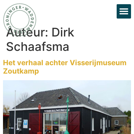
Auteur:
Dirk
Schaafsma
Het verhaal achter Visserijmuseum
Zoutkamp