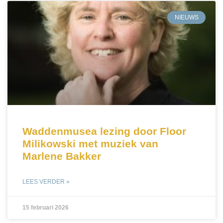
NIEUWS
Waddenmusea lezing door Floor
Milikowski met muziek van
Marlene Bakker
LEES VERDER »
15 februari 2026