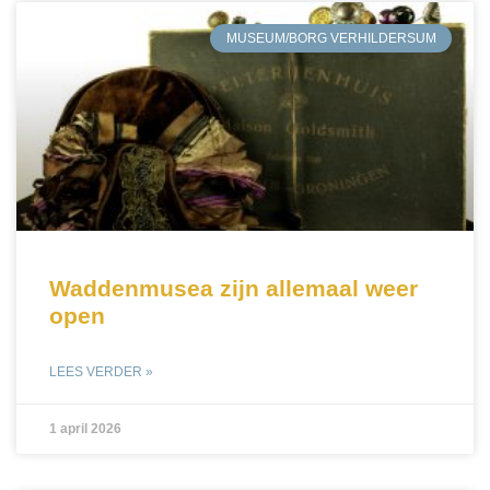
MUSEUM/BORG VERHILDERSUM
Waddenmusea zijn allemaal weer
open
LEES VERDER »
1 april 2026