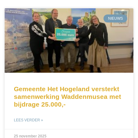
NIEUWS
Gemeente Het Hogeland versterkt
samenwerking Waddenmusea met
bijdrage 25.000,-
LEES VERDER »
25 november 2025