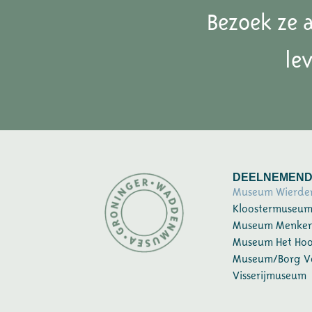
Bezoek ze 
le
DEELNEMEND
Museum Wierde
Kloostermuseu
Museum Menke
Museum Het Ho
Museum/Borg Ve
Visserijmuseum