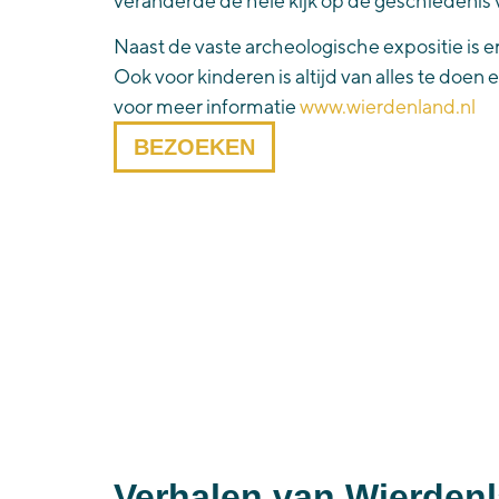
veranderde de hele kijk op de geschiedeni
Naast de vaste archeologische exposi
tie
is e
Oo
k
voor kinderen is altijd van alles te do
voor meer informatie
www.wierdenland.nl
BEZOEKEN
Verhalen van Wierden