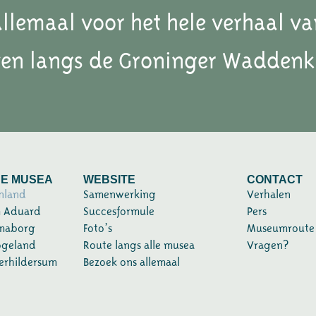
allemaal voor het hele verhaal va
ven langs de Groninger Waddenk
E MUSEA
WEBSITE
CONTACT
nland
Samenwerking
Verhalen
m Aduard
Succesformule
Pers
maborg
Foto’s
Museumroute
ogeland
Route langs alle musea
Vragen?
rhildersum
Bezoek ons allemaal