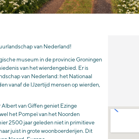
tuurlandschap van Nederland!
logische museum in de provincie Groningen
edenis van het wierdengebied. Er is
andschap van Nederland: het Nationaal
n vanaf de IJzertijd mensen op wierden
,
Albert van Giffen geniet Ezinge
k wel het Pompeï van het Noorden
ier 2500 jaar geleden
niet in primitieve
maar
juist
in grote woonboerderijen. Dit