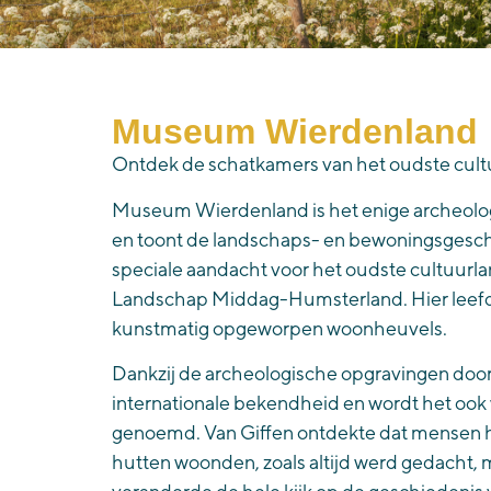
Museum Wierdenland
Ontdek de schatkamers van het oudste cul
Museum Wierdenland
is het enige archeo
en
toont de landschaps- en bewoningsgeschi
speciale aandacht voor het oudste cultuurl
Landschap Middag-Humsterland. Hier leefde
kunstmatig opgeworpen woonheuvels.
Dankzij de archeologische opgravingen door 
internationale bekendheid en wordt het oo
genoemd. Van Giffen ontdekte
dat mensen h
hutten woonden,
zoals altijd werd gedacht,