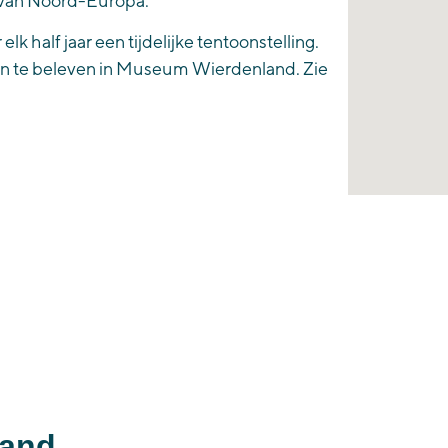
s van Noord-Europa.
r
elk half jaar
een
tijdelijke tentoonstelling
.
en en te beleven in Museum Wierdenland. Zie
land