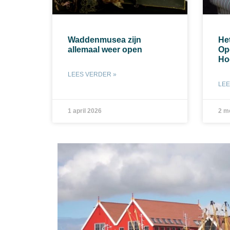
Waddenmusea zijn
Het
allemaal weer open
Op
Ho
LEES VERDER »
LEE
1 april 2026
2 m