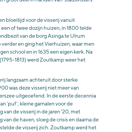
 bloeitijd voor de visserij vanuit
en of twee dozijn huizen, in 1800 telde
ondbezit van de borg Asinga te Ulrum
verder en ging het Vierhuizen, waar men
gen school en in 1635 een eigen kerk. Na
jd (1795-1813) werd Zoutkamp weer het
rij langzaam achteruit door sterke
0 was deze visserij niet meer van
werszee uitgeoefend. In de eerste decennia
an ‘puf’, kleine garnalen voor de
van de visserij in de jaren ’20, met
 van de haven, sloeg de crisis en daarna de
telde de visserij zich. Zoutkamp werd het