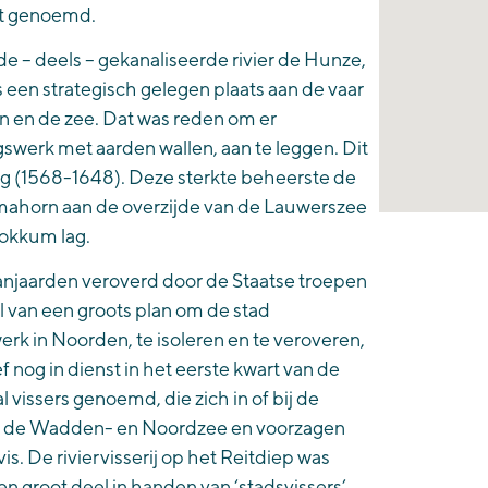
dt genoemd.
 de – deels – gekanaliseerde rivier de Hunze,
een strategisch gelegen plaats aan de vaar
n en de zee. Dat was reden om er
swerk met aarden wallen, aan te leggen. Dit
og (1568-1648). Deze sterkte beheerste de
mahorn aan de overzijde van de Lauwerszee
Dokkum lag.
anjaarden veroverd door de Staatse troepen
 van een groots plan om de stad
rk in Noorden, te isoleren en te veroveren,
ef nog in dienst in het eerste kwart van de
 vissers genoemd, die zich in of bij de
 op de Wadden- en Noordzee en voorzagen
s. De riviervisserij op het Reitdiep was
en groot deel in handen van ‘stadsvissers’