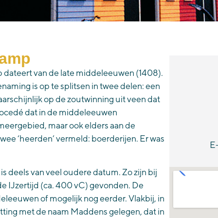
kamp
dateert van de late middeleeuwen (1408).
naming is op te splitsen in twee delen: een
aarschijnlijk op de zoutwinning uit veen dat
procedé dat in de middeleeuwen
meergebied, maar ook elders aan de
ee ‘heerden’ vermeld: boerderijen. Er was
E
 deels van veel oudere datum. Zo zijn bij
de IJzertijd (ca. 400 vC) gevonden. De
leeuwen of mogelijk nog eerder. Vlakbij, in
tting met de naam Maddens gelegen, dat in