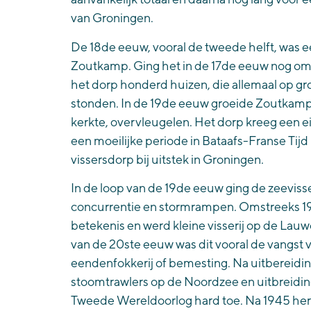
van Groningen.
De 18de eeuw, vooral de tweede helft, was een
Zoutkamp. Ging het in de 17de eeuw nog om e
het dorp honderd huizen, die allemaal op gr
stonden. In de 19de eeuw groeide Zoutkamp 
kerkte, overvleugelen. Het dorp kreeg een ei
een moeilijke periode in Bataafs-Franse Ti
vissersdorp bij uitstek in Groningen.
In de loop van de 19de eeuw ging de zeevisse
concurrentie en stormrampen. Omstreeks 190
betekenis en werd kleine visserij op de Lau
van de 20ste eeuw was dit vooral de vangst v
eendenfokkerij of bemesting. Na uitbereiding 
stoomtrawlers op de Noordzee en uitbreiding
Tweede Wereldoorlog hard toe. Na 1945 hers