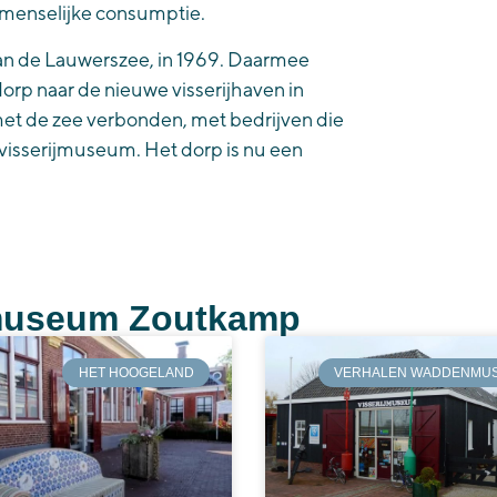
 menselijke consumptie.
van de Lauwerszee, in 1969. Daarmee
 dorp naar de nieuwe visserijhaven in
met de zee verbonden, met bedrijven die
isserijmuseum. Het dorp is nu een
jmuseum Zoutkamp
HET HOOGELAND
VERHALEN WADDENMU