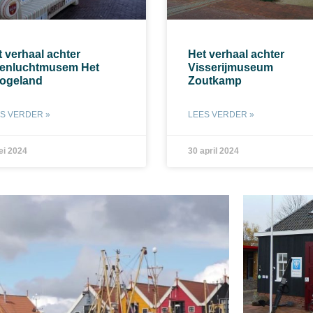
 verhaal achter
Het verhaal achter
enluchtmusem Het
Visserijmuseum
ogeland
Zoutkamp
S VERDER »
LEES VERDER »
ei 2024
30 april 2024