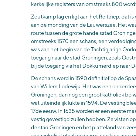
kerkelijke registers van omstreeks 800 wor
Zoutkamp lag en ligt aan het Reitdiep, dat is
aan de monding van de Lauwerszee. Het was 
route tussen de grote handelsstad Groninge
omstreeks 1570 een schans, een verdediging
was aan het begin van de Tachtigjarige Oorl
toegang naar de stad Groningen, zoals Oost
bij de toegang via het Dokkumerdiep naar 
De schans werd in 1590 definitief op de Spa
van Willem Lodewijk. Het was een onderdeel
Groningen, dan nog een groot katholiek bolwe
wat uiteindelijk lukte in 1594. De vesting ble
17de eeuw. In 1635 worden er een eerste maal
vestig gevestigd zullen hebben. Ze visten
de stad Groningen en het platteland van zeevi
aanvankelijk totaal en daarna nog lang voor e