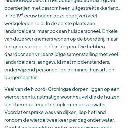
landbouwgebied. In het buitengebied staan grote
boerderijen met daaromheen uitgestrekt akkerland.
e
In de 19
eeuw boden deze bedrijven veel
werkgelegenheid. In de eerste plaats aan
landarbeiders, maar ook aan huispersoneel. Enkele
van deze werknemers wonen op de boerderij, maar
het grootste deel leeft in dorpen. Die hebben
daardoor een vrij eenzijdige samenstelling met veel
landarbeiders, aangevuld met middenstanders,
onderwijzend personeel, de dominee, huisarts en
burgemeester.
Veel van de Noord-Groningse dorpen liggen op een
wierde; een kunstmatige woonheuvel die de huizen
beschermde tegen het opkomende zeewater.
Voordat er sprake was van dijken, liep het land
rondom de wierde twee keer per dag onder water.
Omdat de beperkte ruimte van een wierde door