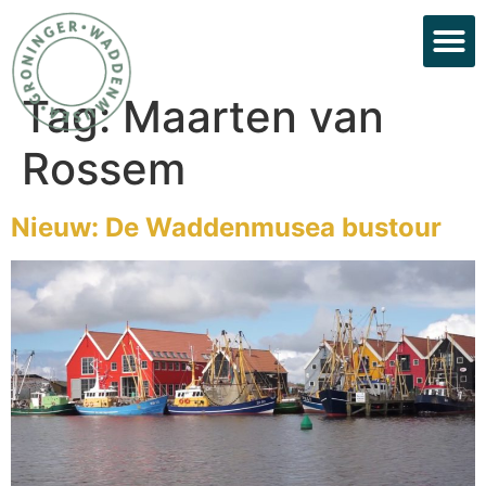
Tag:
Maarten van
Rossem
Nieuw: De Waddenmusea bustour